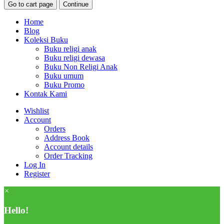
Go to cart page
Continue
Home
Blog
Koleksi Buku
Buku religi anak
Buku religi dewasa
Buku Non Religi Anak
Buku umum
Buku Promo
Kontak Kami
Wishlist
Account
Orders
Address Book
Account details
Order Tracking
Log In
Register
×
Hello!