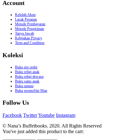
Account
Kelolah Akun
Lacak Pesanan
Metode Pembayaran
Metode Pengiriman
Tanya Jawab
Kebijakan Privacy
Term and Condition
Koleksi
Buku pre order
Buku religi anak
Buku religi dewasa
Buku sains anak
Buku umum
Buku promoSite Map
Follow Us
Facebook
Twitter
Youtube
Instagram
© Nana’s Buffetbooks. 2020. All Rights Reserved
You've just added this product to the cart: