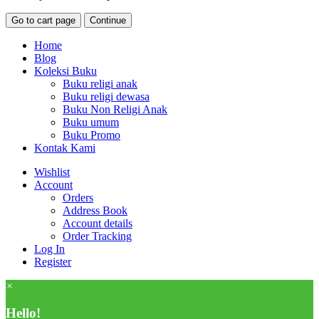
Go to cart page
Continue
Home
Blog
Koleksi Buku
Buku religi anak
Buku religi dewasa
Buku Non Religi Anak
Buku umum
Buku Promo
Kontak Kami
Wishlist
Account
Orders
Address Book
Account details
Order Tracking
Log In
Register
×
Hello!