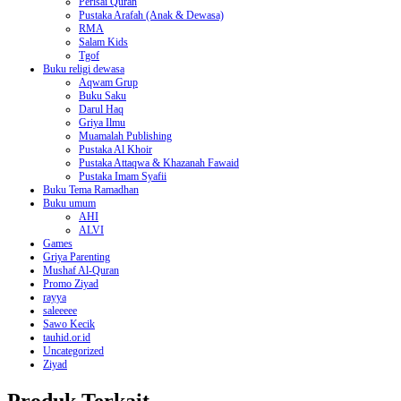
Perisai Quran
Pustaka Arafah (Anak & Dewasa)
RMA
Salam Kids
Tgof
Buku religi dewasa
Aqwam Grup
Buku Saku
Darul Haq
Griya Ilmu
Muamalah Publishing
Pustaka Al Khoir
Pustaka Attaqwa & Khazanah Fawaid
Pustaka Imam Syafii
Buku Tema Ramadhan
Buku umum
AHI
ALVI
Games
Griya Parenting
Mushaf Al-Quran
Promo Ziyad
rayya
saleeeee
Sawo Kecik
tauhid.or.id
Uncategorized
Ziyad