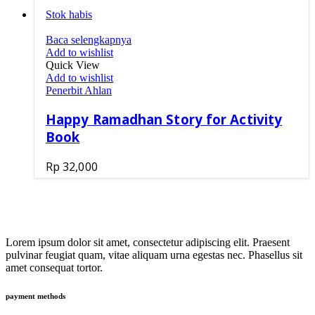
Stok habis
Baca selengkapnya
Add to wishlist
Quick View
Add to wishlist
Penerbit Ahlan
Happy Ramadhan Story for Activity
Book
Rp
32,000
Lorem ipsum dolor sit amet, consectetur adipiscing elit. Praesent
pulvinar feugiat quam, vitae aliquam urna egestas nec. Phasellus sit
amet consequat tortor.
payment methods