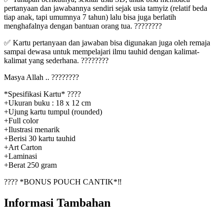
pertanyaan dan jawabannya sendiri sejak usia tamyiz (relatif beda
tiap anak, tapi umumnya 7 tahun) lalu bisa juga berlatih
menghafalnya dengan bantuan orang tua. ????????
✅ Kartu pertanyaan dan jawaban bisa digunakan juga oleh remaja
sampai dewasa untuk mempelajari ilmu tauhid dengan kalimat-
kalimat yang sederhana. ????????
Masya Allah .. ????????
*Spesifikasi Kartu* ????
+Ukuran buku : 18 x 12 cm
+Ujung kartu tumpul (rounded)
+Full color
+Ilustrasi menarik
+Berisi 30 kartu tauhid
+Art Carton
+Laminasi
+Berat 250 gram
???? *BONUS POUCH CANTIK*‼️
Informasi Tambahan