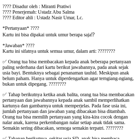
???? Disadur oleh : Miranti Pratiwi
???? Penerjemah: Ustadz Abu Salma
???? Editor ahli : Ustadz Nasir Umar, Lc.
*Pertanyaan* ????
Kartu ini bisa dipakai untuk umur berapa saja⁉️
*Jawaban* ????
Kartu ini sifatnya untuk semua umur, dalam arti: ????????
✅ Orang tua bisa membacakan kepada anak beberapa pertanyaan
paling sederhana dari kartu berikut jawabannya, pada anak sejak
usia bayi. Bentuknya sebagai penanaman tauhid. Meskipun anak
belum paham. Hanya untuk diperdengarkan agar terngiang-ngiang,
bukan untuk dipegang. ????????
✅ Tahap berikutnya ketika anak balita, orang tua bisa membacakan
pertanyaan dan jawabannya kepada anak sambil memperlihatkan
kartunya dan gambarnya untuk memperjelas. Pada fase usia ini,
jumlah pertanyaan dan jawaban yang dibacakan bisa ditambah.
Orang tua bisa memilih pertanyaan yang kira-kira cocok dengan
nalar anak, karena perkembangan nalar setiap anak tidak sama.
Semakin sering dibacakan, semoga semakin terpatri. ????????
✅ Tahapan berikutnya, sekitar usia SD, anak bisa membaca