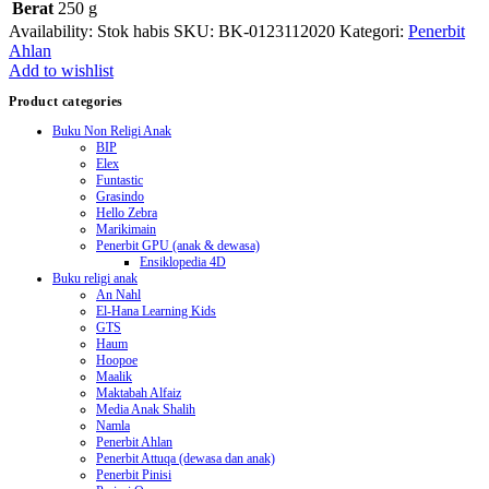
Berat
250 g
Availability:
Stok habis
SKU:
BK-0123112020
Kategori:
Penerbit
Ahlan
Add to wishlist
Product categories
Buku Non Religi Anak
BIP
Elex
Funtastic
Grasindo
Hello Zebra
Marikimain
Penerbit GPU (anak & dewasa)
Ensiklopedia 4D
Buku religi anak
An Nahl
El-Hana Learning Kids
GTS
Haum
Hoopoe
Maalik
Maktabah Alfaiz
Media Anak Shalih
Namla
Penerbit Ahlan
Penerbit Attuqa (dewasa dan anak)
Penerbit Pinisi