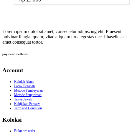
Lorem ipsum dolor sit amet, consectetur adipiscing elit. Praesent
pulvinar feugiat quam, vitae aliquam urna egestas nec. Phasellus sit
amet consequat tortor.
payment methods
Account
Kelolah Akun
Lacak Pesanan
Metode Pembayaran
Metode Pengiriman
Tanya Jawab
Kebijakan Privacy
Term and Condition
Koleksi
Buku pre order