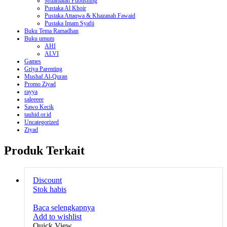
Muamalah Publishing
Pustaka Al Khoir
Pustaka Attaqwa & Khazanah Fawaid
Pustaka Imam Syafii
Buku Tema Ramadhan
Buku umum
AHI
ALVI
Games
Griya Parenting
Mushaf Al-Quran
Promo Ziyad
rayya
saleeeee
Sawo Kecik
tauhid.or.id
Uncategorized
Ziyad
Produk Terkait
Discount
Stok habis
Baca selengkapnya
Add to wishlist
Quick View