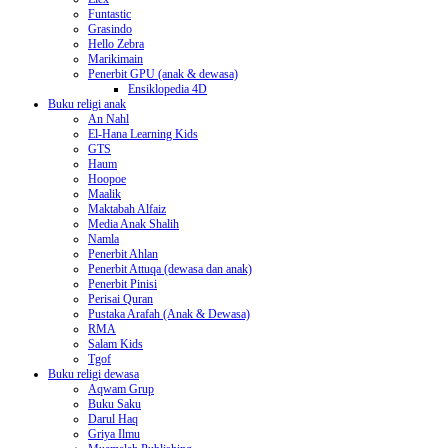
Funtastic
Grasindo
Hello Zebra
Marikimain
Penerbit GPU (anak & dewasa)
Ensiklopedia 4D
Buku religi anak
An Nahl
El-Hana Learning Kids
GTS
Haum
Hoopoe
Maalik
Maktabah Alfaiz
Media Anak Shalih
Namla
Penerbit Ahlan
Penerbit Attuqa (dewasa dan anak)
Penerbit Pinisi
Perisai Quran
Pustaka Arafah (Anak & Dewasa)
RMA
Salam Kids
Tgof
Buku religi dewasa
Aqwam Grup
Buku Saku
Darul Haq
Griya Ilmu